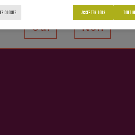
ER COOKIES
ACCEPTER TOUS
TOUT R
les de vous intéresser
Oui
Non