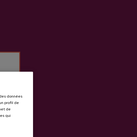
ité, issu de pommes 100% autochtones.
 la cidrerie Lizeaga
.
r des données
n profil de
rmet de
ues qui