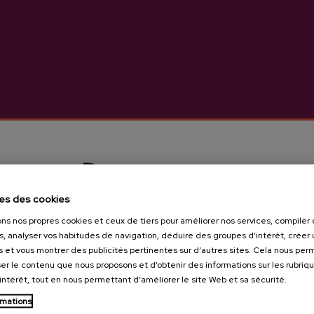
Cidre naturel de haute qual
Plus d’informations sur
Caractéristiques
Cidre Basque A.O.P
es des cookies
ons nos propres cookies et ceux de tiers pour améliorer nos services, compile
s, analyser vos habitudes de navigation, déduire des groupes d’intérêt, créer u
Cidrerie Lizeaga
s et vous montrer des publicités pertinentes sur d’autres sites. Cela nous pe
er le contenu que nous proposons et d’obtenir des informations sur les rubriq
’intérêt, tout en nous permettant d’améliorer le site Web et sa sécurité.
rmations
Tu as 18 ans?