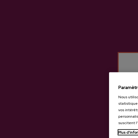
Paramètr
Nous utilis
statistique
vos intérêt
personnalis
suscitent l
Plus d'info