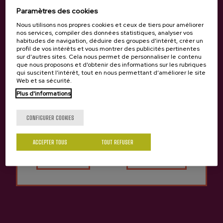
GOOGLE_ABUSE_EXEMPTION
Paramètres des cookies
Cookies tiers
Nous utilisons nos propres cookies et ceux de tiers pour améliorer
nos services, compiler des données statistiques, analyser vos
habitudes de navigation, déduire des groupes d’intérêt, créer un
quelques secondes
profil de vos intérêts et vous montrer des publicités pertinentes
sur d’autres sites. Cela nous permet de personnaliser le contenu
que nous proposons et d’obtenir des informations sur les rubriques
qui suscitent l’intérêt, tout en nous permettant d’améliorer le site
cookiepro.com
Web et sa sécurité.
Plus d'informations
__cf_bm
Tu as 18 ans?
Cookies tiers
CONFIGURER COOKIES
quelques secondes
Oui
Non
ACCEPTER TOUS
TOUT REFUSER
Cookies de performance
Ces cookies nous permettent de déterminer le nombre
de visites et les sources du trafic, afin de mesurer et
d’améliorer les performances de notre site Web. Ils nous
aident également à identifier les pages les plus / moins