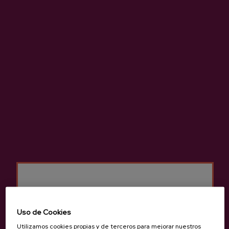
Añadir al carrito
Sidra D.O. Natural Lizeaga
Uso de Cookies
3,65 €
Utilizamos cookies propias y de terceros para mejorar nuestros