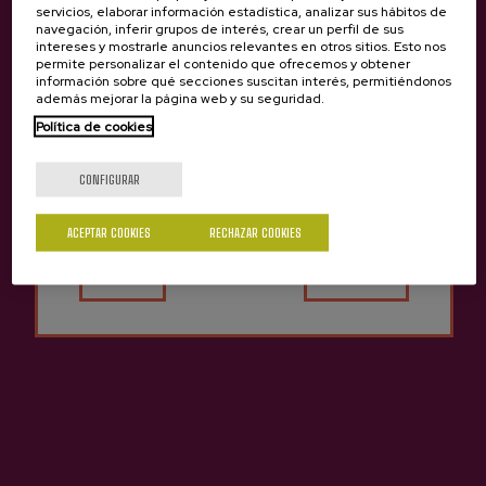
servicios, elaborar información estadística, analizar sus hábitos de
navegación, inferir grupos de interés, crear un perfil de sus
intereses y mostrarle anuncios relevantes en otros sitios. Esto nos
permite personalizar el contenido que ofrecemos y obtener
información sobre qué secciones suscitan interés, permitiéndonos
además mejorar la página web y su seguridad.
Política de cookies
¿Eres mayor de edad?
CONFIGURAR
ACEPTAR COOKIES
RECHAZAR COOKIES
Sí
No